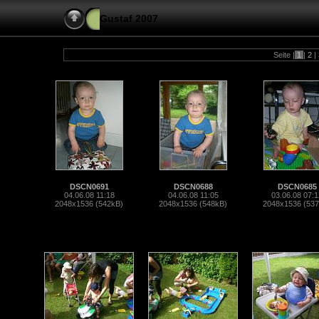
Gustaf 2007
Seite |
1
|
2
|
DSCN0691
DSCN0688
DSCN0685
04.06.08 11:18
04.06.08 11:05
03.06.08 07:1
2048x1536 (542kB)
2048x1536 (548kB)
2048x1536 (53