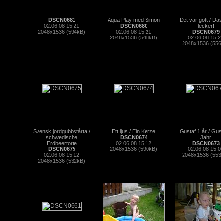
DSCN0681
Aqua Play med Simon
Det var gott / Da
02.06.08 15:21
DSCN0680
lecker!
2048x1536 (594kB)
02.06.08 15:21
DSCN0679
2048x1536 (548kB)
02.06.08 15:2
2048x1536 (55
Svensk jordgubbstårta /
Ett ljus / Ein Kerze
Gustaf 1 år / Gus
schwedische
DSCN0674
Jahr
Erdbeertorte
02.06.08 15:12
DSCN0673
DSCN0675
2048x1536 (590kB)
02.06.08 15:0
02.06.08 15:12
2048x1536 (55
2048x1536 (532kB)