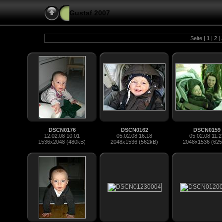
Gustaf 2007
Seite |
1
|
2
|
DSCN0176
DSCN0162
DSCN0159
12.02.08 10:01
05.02.08 16:18
05.02.08 11:2
1536x2048 (480kB)
2048x1536 (562kB)
2048x1536 (62