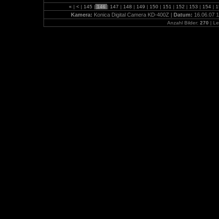
«
|
<
|
145
|
146
|
147
|
148
|
149
|
150
|
151
|
152
|
153
|
154
|
1
Kamera:
Konica Digital Camera KD-400Z |
Datum:
16.06.07 1
Anzahl Bilder:
270
| Le